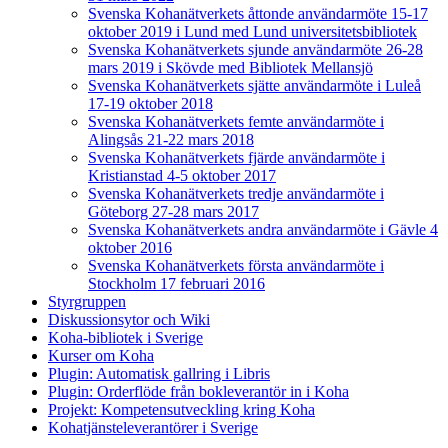
Svenska Kohanätverkets åttonde användarmöte 15-17
oktober 2019 i Lund med Lund universitetsbibliotek
Svenska Kohanätverkets sjunde användarmöte 26-28
mars 2019 i Skövde med Bibliotek Mellansjö
Svenska Kohanätverkets sjätte användarmöte i Luleå
17-19 oktober 2018
Svenska Kohanätverkets femte användarmöte i
Alingsås 21-22 mars 2018
Svenska Kohanätverkets fjärde användarmöte i
Kristianstad 4-5 oktober 2017
Svenska Kohanätverkets tredje användarmöte i
Göteborg 27-28 mars 2017
Svenska Kohanätverkets andra användarmöte i Gävle 4
oktober 2016
Svenska Kohanätverkets första användarmöte i
Stockholm 17 februari 2016
Styrgruppen
Diskussionsytor och Wiki
Koha-bibliotek i Sverige
Kurser om Koha
Plugin: Automatisk gallring i Libris
Plugin: Orderflöde från bokleverantör in i Koha
Projekt: Kompetensutveckling kring Koha
Kohatjänsteleverantörer i Sverige