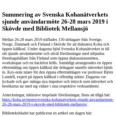
Summering av Svenska Kohanätverkets
sjunde användarmöte 26-28 mars 2019 i
Skövde med Bibliotek Mellansjö
Mellan 26-28 mars 2019 träffades 150 deltagare från Sverige,
Norge, Danmark och Finland i Skövde för att diskutera Koha och
öppen källkod. Under dagarna bjöd Svenska Kohanätverket in till
sitt sjunde användarmöte och såväl föreläsningar med inbjudna
föredragshållare från Finland som öppna diskussionsmöten,
workshopar och en hackfest hölls. Samtidigt arrangerades en öppen
eftermiddag om öppen källkod där deltagare utanför nätverket bjöds
in. Key-note talare för den öppna eftermiddagen var professor Björn
Lundell, expert på öppen källkod i offentlig sektor. Dagarna var
lyckade och gav många nya impulser och intryck som nätverket och
besökarna tar med sig vidare i sina respektive verksamheter.
Anteckningar, inklusive inspelade föreläsningar, finns att tillgå här:
https://koha.se/moten/svenska-kohanatverkets-sjunde-anvandarmote-
26-28-mars-2019-i-skovde-med-bibliotek-mellansjo/
Biblioteksbladet har publicerat en artikel om dagen här: