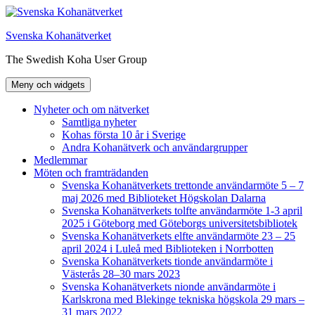
Hoppa
till
Svenska Kohanätverket
innehåll
The Swedish Koha User Group
Meny och widgets
Nyheter och om nätverket
Samtliga nyheter
Kohas första 10 år i Sverige
Andra Kohanätverk och användargrupper
Medlemmar
Möten och framträdanden
Svenska Kohanätverkets trettonde användarmöte 5 – 7
maj 2026 med Biblioteket Högskolan Dalarna
Svenska Kohanätverkets tolfte användarmöte 1-3 april
2025 i Göteborg med Göteborgs universitetsbibliotek
Svenska Kohanätverkets elfte användarmöte 23 – 25
april 2024 i Luleå med Biblioteken i Norrbotten
Svenska Kohanätverkets tionde användarmöte i
Västerås 28–30 mars 2023
Svenska Kohanätverkets nionde användarmöte i
Karlskrona med Blekinge tekniska högskola 29 mars –
31 mars 2022