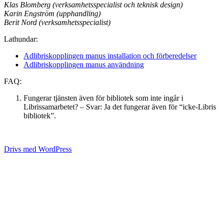
Klas Blomberg (verksamhetsspecialist och teknisk design)
Karin Engström (upphandling)
Berit Nord (verksamhetsspecialist)
Lathundar:
Adlibriskopplingen manus installation och förberedelser
Adlibriskopplingen manus användning
FAQ:
Fungerar tjänsten även för bibliotek som inte ingår i
Librissamarbetet? – Svar: Ja det fungerar även för “icke-Libris
bibliotek”.
Drivs med WordPress