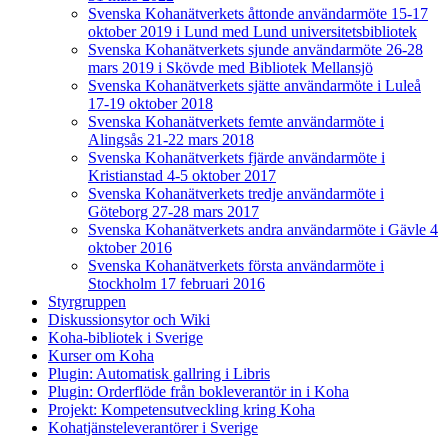
Svenska Kohanätverkets åttonde användarmöte 15-17
oktober 2019 i Lund med Lund universitetsbibliotek
Svenska Kohanätverkets sjunde användarmöte 26-28
mars 2019 i Skövde med Bibliotek Mellansjö
Svenska Kohanätverkets sjätte användarmöte i Luleå
17-19 oktober 2018
Svenska Kohanätverkets femte användarmöte i
Alingsås 21-22 mars 2018
Svenska Kohanätverkets fjärde användarmöte i
Kristianstad 4-5 oktober 2017
Svenska Kohanätverkets tredje användarmöte i
Göteborg 27-28 mars 2017
Svenska Kohanätverkets andra användarmöte i Gävle 4
oktober 2016
Svenska Kohanätverkets första användarmöte i
Stockholm 17 februari 2016
Styrgruppen
Diskussionsytor och Wiki
Koha-bibliotek i Sverige
Kurser om Koha
Plugin: Automatisk gallring i Libris
Plugin: Orderflöde från bokleverantör in i Koha
Projekt: Kompetensutveckling kring Koha
Kohatjänsteleverantörer i Sverige