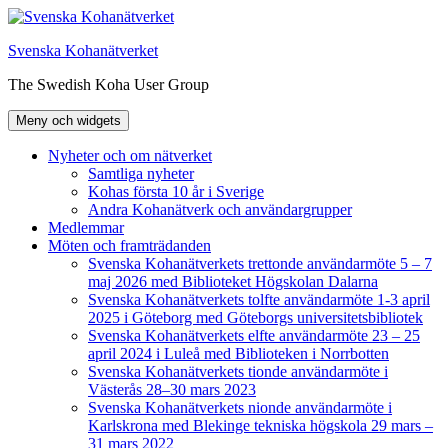
Hoppa
till
Svenska Kohanätverket
innehåll
The Swedish Koha User Group
Meny och widgets
Nyheter och om nätverket
Samtliga nyheter
Kohas första 10 år i Sverige
Andra Kohanätverk och användargrupper
Medlemmar
Möten och framträdanden
Svenska Kohanätverkets trettonde användarmöte 5 – 7
maj 2026 med Biblioteket Högskolan Dalarna
Svenska Kohanätverkets tolfte användarmöte 1-3 april
2025 i Göteborg med Göteborgs universitetsbibliotek
Svenska Kohanätverkets elfte användarmöte 23 – 25
april 2024 i Luleå med Biblioteken i Norrbotten
Svenska Kohanätverkets tionde användarmöte i
Västerås 28–30 mars 2023
Svenska Kohanätverkets nionde användarmöte i
Karlskrona med Blekinge tekniska högskola 29 mars –
31 mars 2022