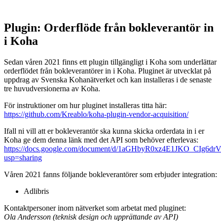
Plugin: Orderflöde från bokleverantör in
i Koha
Sedan våren 2021 finns ett plugin tillgängligt i Koha som underlättar
orderflödet från bokleverantörer in i Koha. Pluginet är utvecklat på
uppdrag av Svenska Kohanätverket och kan installeras i de senaste
tre huvudversionerna av Koha.
För instruktioner om hur pluginet installeras titta här:
https://github.com/Kreablo/koha-plugin-vendor-acquisition/
Ifall ni vill att er bokleverantör ska kunna skicka orderdata in i er
Koha ge dem denna länk med det API som behöver efterlevas:
https://docs.google.com/document/d/1aGHbyR0xz4E1JKO_CIg6d
usp=sharing
Våren 2021 fanns följande bokleverantörer som erbjuder integration:
Adlibris
Kontaktpersoner inom nätverket som arbetat med pluginet:
Ola Andersson (teknisk design och upprättande av API)