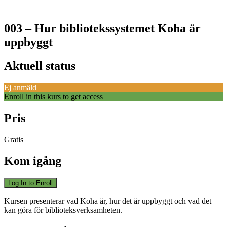
003 – Hur bibliotekssystemet Koha är
uppbyggt
Aktuell status
Ej anmäld
Enroll in this kurs to get access
Pris
Gratis
Kom igång
Log In to Enroll
Kursen presenterar vad Koha är, hur det är uppbyggt och vad det
kan göra för biblioteksverksamheten.