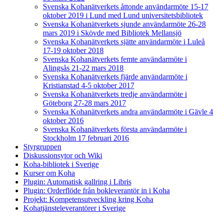
Svenska Kohanätverkets åttonde användarmöte 15-17
oktober 2019 i Lund med Lund universitetsbibliotek
Svenska Kohanätverkets sjunde användarmöte 26-28
mars 2019 i Skövde med Bibliotek Mellansjö
Svenska Kohanätverkets sjätte användarmöte i Luleå
17-19 oktober 2018
Svenska Kohanätverkets femte användarmöte i
Alingsås 21-22 mars 2018
Svenska Kohanätverkets fjärde användarmöte i
Kristianstad 4-5 oktober 2017
Svenska Kohanätverkets tredje användarmöte i
Göteborg 27-28 mars 2017
Svenska Kohanätverkets andra användarmöte i Gävle 4
oktober 2016
Svenska Kohanätverkets första användarmöte i
Stockholm 17 februari 2016
Styrgruppen
Diskussionsytor och Wiki
Koha-bibliotek i Sverige
Kurser om Koha
Plugin: Automatisk gallring i Libris
Plugin: Orderflöde från bokleverantör in i Koha
Projekt: Kompetensutveckling kring Koha
Kohatjänsteleverantörer i Sverige