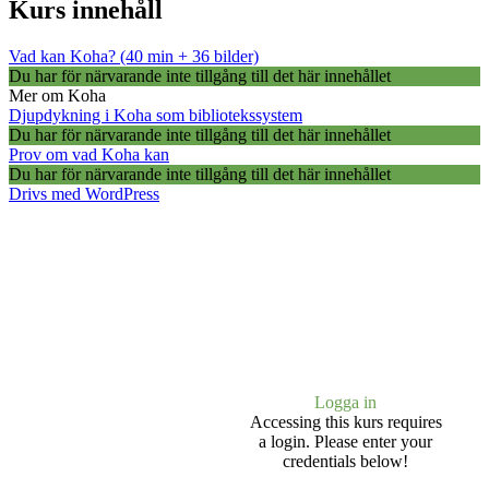
Kurs innehåll
Vad kan Koha? (40 min + 36 bilder)
Du har för närvarande inte tillgång till det här innehållet
Mer om Koha
Djupdykning i Koha som bibliotekssystem
Du har för närvarande inte tillgång till det här innehållet
Prov om vad Koha kan
Du har för närvarande inte tillgång till det här innehållet
Drivs med WordPress
Logga in
Accessing this kurs requires
a login. Please enter your
credentials below!