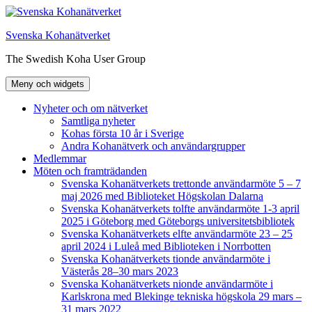
Hoppa
till
Svenska Kohanätverket
innehåll
The Swedish Koha User Group
Meny och widgets
Nyheter och om nätverket
Samtliga nyheter
Kohas första 10 år i Sverige
Andra Kohanätverk och användargrupper
Medlemmar
Möten och framträdanden
Svenska Kohanätverkets trettonde användarmöte 5 – 7
maj 2026 med Biblioteket Högskolan Dalarna
Svenska Kohanätverkets tolfte användarmöte 1-3 april
2025 i Göteborg med Göteborgs universitetsbibliotek
Svenska Kohanätverkets elfte användarmöte 23 – 25
april 2024 i Luleå med Biblioteken i Norrbotten
Svenska Kohanätverkets tionde användarmöte i
Västerås 28–30 mars 2023
Svenska Kohanätverkets nionde användarmöte i
Karlskrona med Blekinge tekniska högskola 29 mars –
31 mars 2022