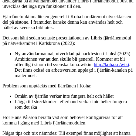
deltagarna på användarmötet använder Libris fjärrlånemodul. Just nu
utvecklas det inga nya funktioner till den.
Fjärrlånefunktionaliteten generellt i Koha har däremot utvecklats en
del på sistone. I framtiden kanske denna kan användas helt och
hållet av svenska bibliotek.
Det som hänt sedan senaste presentationen av Libris fjärrlånemodul
på nätverksmötet i Karlskrona (2022):
Ny användarmanual, utvecklad på hackfesten i Luleå (2025).
Ambitionen var att den skulle bli generell. Kommer att bli
offentlig i sinom tid svenska koha-wikin:
http://koha.se/wiki
.
Det finns också en arbetsversion upplagd i fjärrlån-kanalen på
mattermost.
Problem som upptäckts med fjärrlånen i Koha:
Omlån av fjärrlån verkar inte fungera helt och hållet
Lägga till streckkoder i efterhand verkar inte heller fungera
som det ska
Hör Hans Pålsson berätta vad som behöver konfigureras för att
komma i gång med Libris fjärrlånemodulen.
Några tips och trix nämndes: Till exempel finns möjlighet att hämta