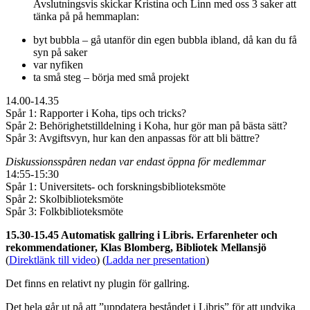
Avslutningsvis skickar Kristina och Linn med oss 3 saker att
tänka på på hemmaplan:
byt bubbla – gå utanför din egen bubbla ibland, då kan du få
syn på saker
var nyfiken
ta små steg – börja med små projekt
14.00-14.35
Spår 1: Rapporter i Koha, tips och tricks?
Spår 2: Behörighetstilldelning i Koha, hur gör man på bästa sätt?
Spår 3: Avgiftsvyn, hur kan den anpassas för att bli bättre?
Diskussionsspåren nedan var endast öppna för medlemmar
14:55-15:30
Spår 1: Universitets- och forskningsbiblioteksmöte
Spår 2: Skolbiblioteksmöte
Spår 3: Folkbiblioteksmöte
15.30-15.45 Automatisk gallring i Libris. Erfarenheter och
rekommendationer, Klas Blomberg, Bibliotek Mellansjö
(
Direktlänk till video
) (
Ladda ner presentation
)
Det finns en relativt ny plugin för gallring.
Det hela går ut på att ”uppdatera beståndet i Libris” för att undvika