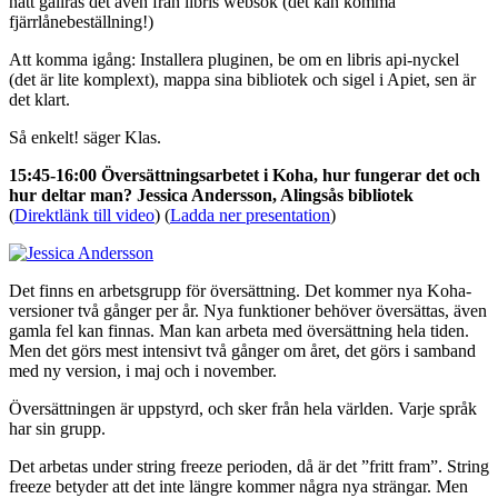
natt gallras det även från libris websök (det kan komma
fjärrlånebeställning!)
Att komma igång: Installera pluginen, be om en libris api-nyckel
(det är lite komplext), mappa sina bibliotek och sigel i Apiet, sen är
det klart.
Så enkelt! säger Klas.
15:45-16:00 Översättningsarbetet i Koha, hur fungerar det och
hur deltar man? Jessica Andersson, Alingsås bibliotek
(
Direktlänk till video
) (
Ladda ner presentation
)
Det finns en arbetsgrupp för översättning. Det kommer nya Koha-
versioner två gånger per år. Nya funktioner behöver översättas, även
gamla fel kan finnas. Man kan arbeta med översättning hela tiden.
Men det görs mest intensivt två gånger om året, det görs i samband
med ny version, i maj och i november.
Översättningen är uppstyrd, och sker från hela världen. Varje språk
har sin grupp.
Det arbetas under string freeze perioden, då är det ”fritt fram”. String
freeze betyder att det inte längre kommer några nya strängar. Men