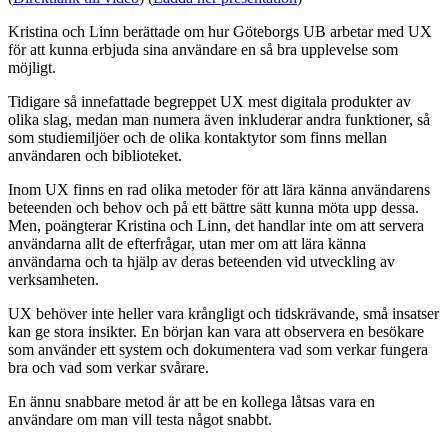
Kristina och Linn berättade om hur Göteborgs UB arbetar med UX
för att kunna erbjuda sina användare en så bra upplevelse som
möjligt.
Tidigare så innefattade begreppet UX mest digitala produkter av
olika slag, medan man numera även inkluderar andra funktioner, så
som studiemiljöer och de olika kontaktytor som finns mellan
användaren och biblioteket.
Inom UX finns en rad olika metoder för att lära känna användarens
beteenden och behov och på ett bättre sätt kunna möta upp dessa.
Men, poängterar Kristina och Linn, det handlar inte om att servera
användarna allt de efterfrågar, utan mer om att lära känna
användarna och ta hjälp av deras beteenden vid utveckling av
verksamheten.
UX behöver inte heller vara krångligt och tidskrävande, små insatser
kan ge stora insikter. En början kan vara att observera en besökare
som använder ett system och dokumentera vad som verkar fungera
bra och vad som verkar svårare.
En ännu snabbare metod är att be en kollega låtsas vara en
användare om man vill testa något snabbt.