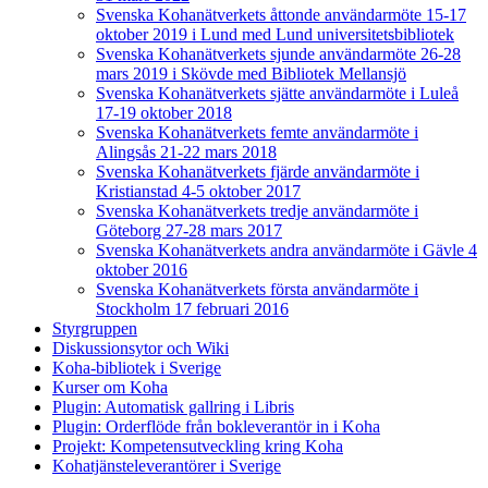
Svenska Kohanätverkets åttonde användarmöte 15-17
oktober 2019 i Lund med Lund universitetsbibliotek
Svenska Kohanätverkets sjunde användarmöte 26-28
mars 2019 i Skövde med Bibliotek Mellansjö
Svenska Kohanätverkets sjätte användarmöte i Luleå
17-19 oktober 2018
Svenska Kohanätverkets femte användarmöte i
Alingsås 21-22 mars 2018
Svenska Kohanätverkets fjärde användarmöte i
Kristianstad 4-5 oktober 2017
Svenska Kohanätverkets tredje användarmöte i
Göteborg 27-28 mars 2017
Svenska Kohanätverkets andra användarmöte i Gävle 4
oktober 2016
Svenska Kohanätverkets första användarmöte i
Stockholm 17 februari 2016
Styrgruppen
Diskussionsytor och Wiki
Koha-bibliotek i Sverige
Kurser om Koha
Plugin: Automatisk gallring i Libris
Plugin: Orderflöde från bokleverantör in i Koha
Projekt: Kompetensutveckling kring Koha
Kohatjänsteleverantörer i Sverige