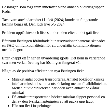
Lösningen som togs fram innefattar bland annat biblioteksgrupper i
Koha.
Tack vare användarmötet i Luleå (2024) kunde en fungerande
lösning benas ut. Den gick live 5/5 2024.
Problem upptäcktes och löstes under tiden efter att det gått live.
Eftersom lösningen förändrade hur reservationer hanteras skapades
en FAQ om funktionaliteten för att underlätta kommunikationen
med kollegor.
Efter knappt ett år har en utvärdering gjorts. Det kom in varierande
svar men verkar överlag har lösningen fungerat väl.
Några av de positiva effekter den nya lösningen fick:
Minskat antal böcker transporteras. Antalet boklådor kanske
inte har minskat i samma utsträckning mellan filialbiblioteken.
Mellan huvudbiblioteken har dock även antalet boklådor
minskat
Då antalet transporterade böcker minskat slipper personal en
del av den fysiska hanteringen av att packa upp lådor.
Hör om fler i inspelningen.