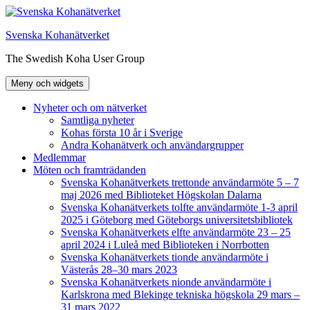
Hoppa
till
Svenska Kohanätverket
innehåll
The Swedish Koha User Group
Meny och widgets
Nyheter och om nätverket
Samtliga nyheter
Kohas första 10 år i Sverige
Andra Kohanätverk och användargrupper
Medlemmar
Möten och framträdanden
Svenska Kohanätverkets trettonde användarmöte 5 – 7
maj 2026 med Biblioteket Högskolan Dalarna
Svenska Kohanätverkets tolfte användarmöte 1-3 april
2025 i Göteborg med Göteborgs universitetsbibliotek
Svenska Kohanätverkets elfte användarmöte 23 – 25
april 2024 i Luleå med Biblioteken i Norrbotten
Svenska Kohanätverkets tionde användarmöte i
Västerås 28–30 mars 2023
Svenska Kohanätverkets nionde användarmöte i
Karlskrona med Blekinge tekniska högskola 29 mars –
31 mars 2022