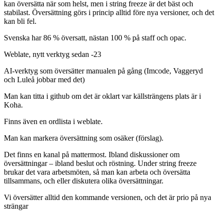
kan översätta när som helst, men i string freeze är det bäst och
stabilast. Översättning görs i princip alltid före nya versioner, och det
kan bli fel.
Svenska har 86 % översatt, nästan 100 % på staff och opac.
Weblate, nytt verktyg sedan -23
AI-verktyg som översätter manualen på gång (Imcode, Vaggeryd
och Luleå jobbar med det)
Man kan titta i github om det är oklart var källsträngens plats är i
Koha.
Finns även en ordlista i weblate.
Man kan markera översättning som osäker (förslag).
Det finns en kanal på mattermost. Ibland diskussioner om
översättningar – ibland beslut och röstning. Under string freeze
brukar det vara arbetsmöten, så man kan arbeta och översätta
tillsammans, och eller diskutera olika översättningar.
Vi översätter alltid den kommande versionen, och det är prio på nya
strängar