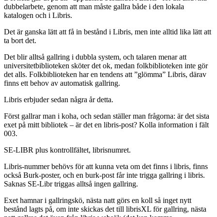
dubbelarbete, genom att man måste gallra både i den lokala
katalogen och i Libris.
Det är ganska lätt att få in bestånd i Libris, men inte alltid lika lätt att
ta bort det.
Det blir alltså gallring i dubbla system, och talaren menar att
universitetbiblioteken sköter det ok, medan folkbiblioteken inte gör
det alls. Folkbiblioteken har en tendens att ”glömma” Libris, därav
finns ett behov av automatisk gallring.
Libris erbjuder sedan några år detta.
Först gallrar man i koha, och sedan ställer man frågorna: är det sista
exet på mitt bibliotek – är det en libris-post? Kolla information i fält
003.
SE-LIBR plus kontrollfältet, librisnumret.
Libris-nummer behövs för att kunna veta om det finns i libris, finns
också Burk-poster, och en burk-post får inte trigga gallring i libris.
Saknas SE-Libr triggas alltså ingen gallring.
Exet hamnar i gallringskö, nästa natt görs en koll så inget nytt
bestånd lagts på, om inte skickas det till librisXL för gallring, nästa