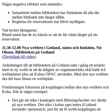
Några negativa effekter som nämndes:
Samarbetet mellan biblioteken har förändrats då alla lån
mellan bibliotek inte längre tillåts.
Reglerna för reservationer har blivit otydligare.
Vad tycker låntagarna:
Bland annat har de en känsla av att de får vänta längre på sin
reservation.
11.30-12.00 Nya webben i Gotland, status och funktion, Nic
Olsson, Biblioteken på Gotland
(
Direktlänk till video
)
Anledningen till att biblioteken på Gotland satte i gång ett projekt
med en ny webb är att de tidigare av organisatoriska skäl hade två
webbplatser plus att Kohas OPAC användes. Med den nya webben
ska det bara finnas en webbplats.
Föreläsningen fokuserar på kopplingen mellan den nya webben och
Koha. Här är några exempel:
Det går att söka i katalogen med filtrering/facetter osv direkt
på nya webben. Det söks i kohas eget index (Gotland
använder opensearch, just för att få webb-kopplingen att