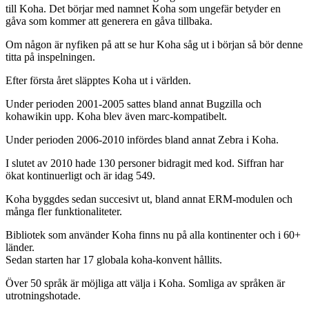
till Koha. Det börjar med namnet Koha som ungefär betyder en
gåva som kommer att generera en gåva tillbaka.
Om någon är nyfiken på att se hur Koha såg ut i början så bör denne
titta på inspelningen.
Efter första året släpptes Koha ut i världen.
Under perioden 2001-2005 sattes bland annat Bugzilla och
kohawikin upp. Koha blev även marc-kompatibelt.
Under perioden 2006-2010 infördes bland annat Zebra i Koha.
I slutet av 2010 hade 130 personer bidragit med kod. Siffran har
ökat kontinuerligt och är idag 549.
Koha byggdes sedan succesivt ut, bland annat ERM-modulen och
många fler funktionaliteter.
Bibliotek som använder Koha finns nu på alla kontinenter och i 60+
länder.
Sedan starten har 17 globala koha-konvent hållits.
Över 50 språk är möjliga att välja i Koha. Somliga av språken är
utrotningshotade.