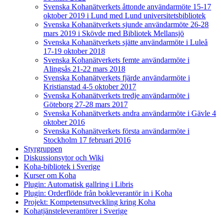
Svenska Kohanätverkets åttonde användarmöte 15-17
oktober 2019 i Lund med Lund universitetsbibliotek
Svenska Kohanätverkets sjunde användarmöte 26-28
mars 2019 i Skövde med Bibliotek Mellansjö
Svenska Kohanätverkets sjätte användarmöte i Luleå
17-19 oktober 2018
Svenska Kohanätverkets femte användarmöte i
Alingsås 21-22 mars 2018
Svenska Kohanätverkets fjärde användarmöte i
Kristianstad 4-5 oktober 2017
Svenska Kohanätverkets tredje användarmöte i
Göteborg 27-28 mars 2017
Svenska Kohanätverkets andra användarmöte i Gävle 4
oktober 2016
Svenska Kohanätverkets första användarmöte i
Stockholm 17 februari 2016
Styrgruppen
Diskussionsytor och Wiki
Koha-bibliotek i Sverige
Kurser om Koha
Plugin: Automatisk gallring i Libris
Plugin: Orderflöde från bokleverantör in i Koha
Projekt: Kompetensutveckling kring Koha
Kohatjänsteleverantörer i Sverige