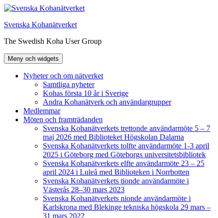
Hoppa
till
Svenska Kohanätverket
innehåll
The Swedish Koha User Group
Meny och widgets
Nyheter och om nätverket
Samtliga nyheter
Kohas första 10 år i Sverige
Andra Kohanätverk och användargrupper
Medlemmar
Möten och framträdanden
Svenska Kohanätverkets trettonde användarmöte 5 – 7
maj 2026 med Biblioteket Högskolan Dalarna
Svenska Kohanätverkets tolfte användarmöte 1-3 april
2025 i Göteborg med Göteborgs universitetsbibliotek
Svenska Kohanätverkets elfte användarmöte 23 – 25
april 2024 i Luleå med Biblioteken i Norrbotten
Svenska Kohanätverkets tionde användarmöte i
Västerås 28–30 mars 2023
Svenska Kohanätverkets nionde användarmöte i
Karlskrona med Blekinge tekniska högskola 29 mars –
31 mars 2022