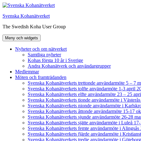
Hoppa
till
Svenska Kohanätverket
innehåll
The Swedish Koha User Group
Meny och widgets
Nyheter och om nätverket
Samtliga nyheter
Kohas första 10 år i Sverige
Andra Kohanätverk och användargrupper
Medlemmar
Möten och framträdanden
Svenska Kohanätverkets trettonde användarmöte 5 – 7 m
Svenska Kohanätverkets tolfte användarmöte 1-3 april 2
Svenska Kohanätverkets elfte användarmöte 23 – 25 apri
Svenska Kohanätverkets tionde användarmöte i Väster
Svenska Kohanätverkets nionde användarmöte i Karlskr
Svenska Kohanätverkets åttonde användarmöte 15-17 okt
Svenska Kohanätverkets sjunde användarmöte 26-28 mar
Svenska Kohanätverkets sjätte användarmöte i Luleå 17
Svenska Kohanätverkets femte användarmöte i Alingsås
Svenska Kohanätverkets fjärde användarmöte i Kristians
Svenska Kohanätverkets tredje användarmöte i Götebor