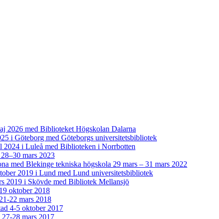
aj 2026 med Biblioteket Högskolan Dalarna
025 i Göteborg med Göteborgs universitetsbibliotek
l 2024 i Luleå med Biblioteken i Norrbotten
ås 28–30 mars 2023
ona med Blekinge tekniska högskola 29 mars – 31 mars 2022
ober 2019 i Lund med Lund universitetsbibliotek
s 2019 i Skövde med Bibliotek Mellansjö
-19 oktober 2018
 21-22 mars 2018
tad 4-5 oktober 2017
g 27-28 mars 2017