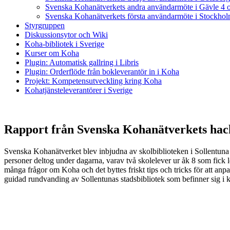
Svenska Kohanätverkets andra användarmöte i Gävle 4 
Svenska Kohanätverkets första användarmöte i Stockhol
Styrgruppen
Diskussionsytor och Wiki
Koha-bibliotek i Sverige
Kurser om Koha
Plugin: Automatisk gallring i Libris
Plugin: Orderflöde från bokleverantör in i Koha
Projekt: Kompetensutveckling kring Koha
Kohatjänsteleverantörer i Sverige
Rapport från Svenska Kohanätverkets hack
Svenska Kohanätverket blev inbjudna av skolbiblioteken i Sollentuna f
personer deltog under dagarna, varav två skolelever ur åk 8 som fick l
många frågor om Koha och det byttes friskt tips och tricks för att a
guidad rundvanding av Sollentunas stadsbibliotek som befinner sig i