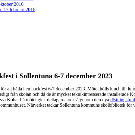
oktober 2016
m 17 februari 2016
fest i Sollentuna 6-7 december 2023
ör att hålla i en hackfest 6-7 december 2023. Mötet hölls lunch till lu
edigt från skolan och då de är mycket teknikintresserade installerade Ko
npassa Koha. På mötet gick deltagarna också genom den nya
röstningsfun
 kommunhuset. Nätverket tackar Sollentuna kommuns skolbibliotek för 