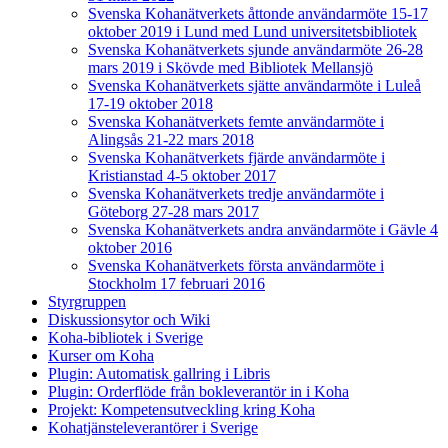
Svenska Kohanätverkets åttonde användarmöte 15-17
oktober 2019 i Lund med Lund universitetsbibliotek
Svenska Kohanätverkets sjunde användarmöte 26-28
mars 2019 i Skövde med Bibliotek Mellansjö
Svenska Kohanätverkets sjätte användarmöte i Luleå
17-19 oktober 2018
Svenska Kohanätverkets femte användarmöte i
Alingsås 21-22 mars 2018
Svenska Kohanätverkets fjärde användarmöte i
Kristianstad 4-5 oktober 2017
Svenska Kohanätverkets tredje användarmöte i
Göteborg 27-28 mars 2017
Svenska Kohanätverkets andra användarmöte i Gävle 4
oktober 2016
Svenska Kohanätverkets första användarmöte i
Stockholm 17 februari 2016
Styrgruppen
Diskussionsytor och Wiki
Koha-bibliotek i Sverige
Kurser om Koha
Plugin: Automatisk gallring i Libris
Plugin: Orderflöde från bokleverantör in i Koha
Projekt: Kompetensutveckling kring Koha
Kohatjänsteleverantörer i Sverige