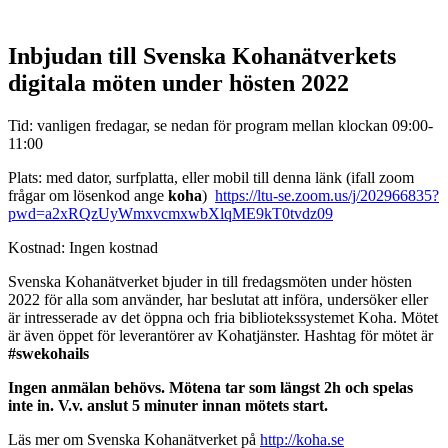
Inbjudan till Svenska Kohanätverkets
digitala möten under hösten 2022
Tid: vanligen fredagar, se nedan för program mellan klockan 09:00-
11:00
Plats: med dator, surfplatta, eller mobil till denna länk (ifall zoom
frågar om lösenkod ange
koha
)
https://ltu-se.zoom.us/j/202966835?
pwd=a2xRQzUyWmxvcmxwbXlqME9kT0tvdz09
Kostnad: Ingen kostnad
Svenska Kohanätverket bjuder in till fredagsmöten under hösten
2022 för alla som använder, har beslutat att införa, undersöker eller
är intresserade av det öppna och fria bibliotekssystemet Koha. Mötet
är även öppet för leverantörer av Kohatjänster. Hashtag för mötet är
#swekohails
Ingen anmälan behövs. Mötena tar som längst 2h och spelas
inte in. V.v. anslut 5 minuter innan mötets start.
Läs mer om Svenska Kohanätverket på
http://koha.se