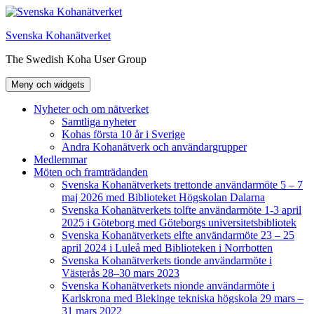
Hoppa
till
Svenska Kohanätverket
innehåll
The Swedish Koha User Group
Meny och widgets
Nyheter och om nätverket
Samtliga nyheter
Kohas första 10 år i Sverige
Andra Kohanätverk och användargrupper
Medlemmar
Möten och framträdanden
Svenska Kohanätverkets trettonde användarmöte 5 – 7
maj 2026 med Biblioteket Högskolan Dalarna
Svenska Kohanätverkets tolfte användarmöte 1-3 april
2025 i Göteborg med Göteborgs universitetsbibliotek
Svenska Kohanätverkets elfte användarmöte 23 – 25
april 2024 i Luleå med Biblioteken i Norrbotten
Svenska Kohanätverkets tionde användarmöte i
Västerås 28–30 mars 2023
Svenska Kohanätverkets nionde användarmöte i
Karlskrona med Blekinge tekniska högskola 29 mars –
31 mars 2022