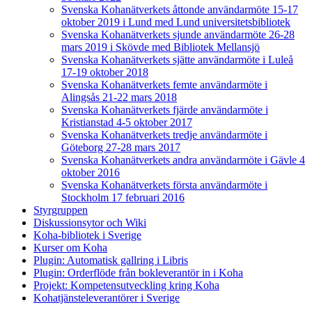
Svenska Kohanätverkets åttonde användarmöte 15-17
oktober 2019 i Lund med Lund universitetsbibliotek
Svenska Kohanätverkets sjunde användarmöte 26-28
mars 2019 i Skövde med Bibliotek Mellansjö
Svenska Kohanätverkets sjätte användarmöte i Luleå
17-19 oktober 2018
Svenska Kohanätverkets femte användarmöte i
Alingsås 21-22 mars 2018
Svenska Kohanätverkets fjärde användarmöte i
Kristianstad 4-5 oktober 2017
Svenska Kohanätverkets tredje användarmöte i
Göteborg 27-28 mars 2017
Svenska Kohanätverkets andra användarmöte i Gävle 4
oktober 2016
Svenska Kohanätverkets första användarmöte i
Stockholm 17 februari 2016
Styrgruppen
Diskussionsytor och Wiki
Koha-bibliotek i Sverige
Kurser om Koha
Plugin: Automatisk gallring i Libris
Plugin: Orderflöde från bokleverantör in i Koha
Projekt: Kompetensutveckling kring Koha
Kohatjänsteleverantörer i Sverige