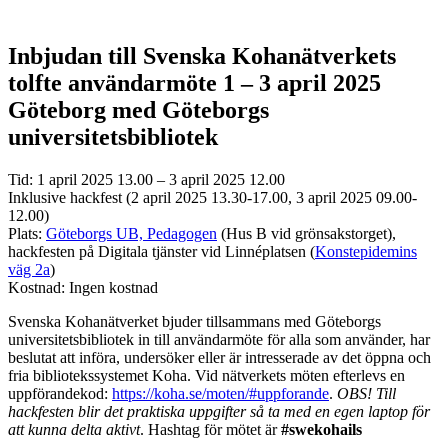
Inbjudan till Svenska Kohanätverkets
tolfte användarmöte 1 – 3 april 2025
Göteborg med Göteborgs
universitetsbibliotek
Tid:
1 april 2025 13.00 – 3 april 2025 12.00
Inklusive hackfest (2 april 2025
13.30
-17.00, 3 april 2025 09.00-
12.00)
Plats:
Göteborgs UB, Pedagogen
(Hus B vid grönsakstorget),
hackfesten på Digitala tjänster vid Linnéplatsen (
Konstepidemins
väg 2a
)
Kostnad: Ingen kostnad
Svenska Kohanätverket bjuder tillsammans med Göteborgs
universitetsbibliotek in till användarmöte för alla som använder, har
beslutat att införa, undersöker eller är intresserade av det öppna och
fria bibliotekssystemet Koha. Vid nätverkets möten efterlevs en
uppförandekod:
https://koha.se/moten/#uppforande
.
OBS! Till
hackfesten blir det praktiska uppgifter så ta med en egen laptop för
att kunna delta aktivt
. Hashtag för mötet är
#swekohails