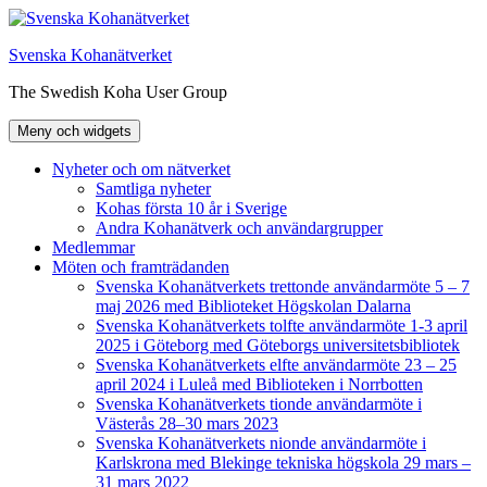
Hoppa
till
Svenska Kohanätverket
innehåll
The Swedish Koha User Group
Meny och widgets
Nyheter och om nätverket
Samtliga nyheter
Kohas första 10 år i Sverige
Andra Kohanätverk och användargrupper
Medlemmar
Möten och framträdanden
Svenska Kohanätverkets trettonde användarmöte 5 – 7
maj 2026 med Biblioteket Högskolan Dalarna
Svenska Kohanätverkets tolfte användarmöte 1-3 april
2025 i Göteborg med Göteborgs universitetsbibliotek
Svenska Kohanätverkets elfte användarmöte 23 – 25
april 2024 i Luleå med Biblioteken i Norrbotten
Svenska Kohanätverkets tionde användarmöte i
Västerås 28–30 mars 2023
Svenska Kohanätverkets nionde användarmöte i
Karlskrona med Blekinge tekniska högskola 29 mars –
31 mars 2022