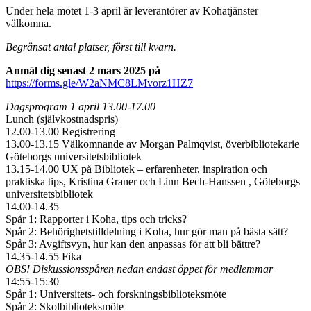
Under hela mötet 1-3 april är leverantörer av Kohatjänster
välkomna.
Begränsat antal platser, först till kvarn.
Anmäl dig senast 2 mars 2025 på
https://forms.gle/W2aNMC8LMvorz1HZ7
Dagsprogram 1 april 13.00-17.00
Lunch (självkostnadspris)
12.00-13.00 Registrering
13.00-13.15 Välkomnande av Morgan Palmqvist, överbibliotekarie
Göteborgs universitetsbibliotek
13.15-14.00 UX på Bibliotek – erfarenheter, inspiration och
praktiska tips, Kristina Graner och Linn Bech-Hanssen , Göteborgs
universitetsbibliotek
14.00-14.35
Spår 1: Rapporter i Koha, tips och tricks?
Spår 2: Behörighetstilldelning i Koha, hur gör man på bästa sätt?
Spår 3: Avgiftsvyn, hur kan den anpassas för att bli bättre?
14.35-14.55 Fika
OBS! Diskussionsspåren nedan endast öppet för medlemmar
14:55-15:30
Spår 1: Universitets- och forskningsbiblioteksmöte
Spår 2: Skolbiblioteksmöte