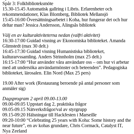
Spår 3: Folkbiblioteksmöte
15.30-15.45 Automatisk gallring i Libris. Erfarenheter och
rekommendationer, Klas Blomberg, Bibliotek Mellansjö
15:45-16:00 Översättningsarbetet i Koha, hur fungerar det och hur
deltar man? Jessica Andersson, Alingsås bibliotek
Välj en av kulturaktiviteterna nedan (valfri aktivitet)
16:30-17:00 Guidad visning av Ekonomiska biblioteket. Amanda
Glimstedt (max 30 delt.)
16:45-17:30 Guidad visning Humanistiska biblioteket,
kulturarvssamling. Anders Strinnholm (max 25 delt.)
16:15-17:00 “Hur använder våra användare oss – om hur vi arbetar
med att undersöka användarmönster och beteenden”. Pedagogiska
biblioteket, lärosalen. Elin Nord (Max 25 pers)
19.00 After work (Restaurang beroende på antal personer som
anmäler sig)
Dagsprogram 2 april 09.00-13.00
09.00-09.05 Uppstart dag 2, praktiska frågor
09.05-09.15 Nätverksfrågor/val av styrgrupp
09.15-09:20 Hälsningar till Hackfesten i Marseille
09:20-10:00 “Celebrating 25 years with Koha: Some history and the
near future”, en av kohas grundare, Chris Cormack, Catalyst IT,
Nya Zeeland