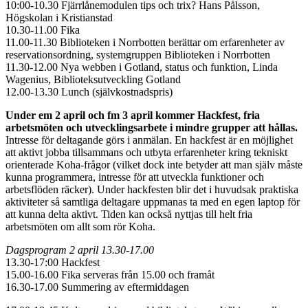
10:00-10.30 Fjärrlånemodulen tips och trix? Hans Pålsson,
Högskolan i Kristianstad
10.30-11.00 Fika
11.00-11.30 Biblioteken i Norrbotten berättar om erfarenheter av
reservationsordning, systemgruppen Biblioteken i Norrbotten
11.30-12.00 Nya webben i Gotland, status och funktion, Linda
Wagenius, Biblioteksutveckling Gotland
12.00-13.30 Lunch (självkostnadspris)
Under em 2 april och fm 3 april kommer Hackfest, fria
arbetsmöten och utvecklingsarbete i mindre grupper att hållas.
Intresse för deltagande görs i anmälan. En hackfest är en möjlighet
att aktivt jobba tillsammans och utbyta erfarenheter kring tekniskt
orienterade Koha-frågor (vilket dock inte betyder att man själv måste
kunna programmera, intresse för att utveckla funktioner och
arbetsflöden räcker). Under hackfesten blir det i huvudsak praktiska
aktiviteter så samtliga deltagare uppmanas ta med en egen laptop för
att kunna delta aktivt. Tiden kan också nyttjas till helt fria
arbetsmöten om allt som rör Koha.
Dagsprogram 2 april 13.30-17.00
13.30-17:00 Hackfest
15.00-16.00 Fika serveras från 15.00 och framåt
16.30-17.00 Summering av eftermiddagen